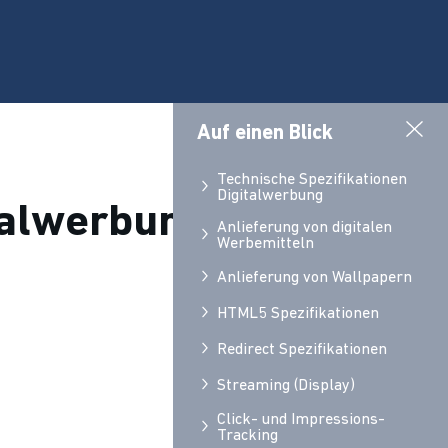
Auf einen Blick
Technische Spezifikationen
Digitalwerbung
talwerbung
Anlieferung von digitalen
Werbemitteln
Anlieferung von Wallpapern
HTML5 Spezifikationen
Redirect Spezifikationen
Streaming (Display)
Click- und Impressions-
Tracking